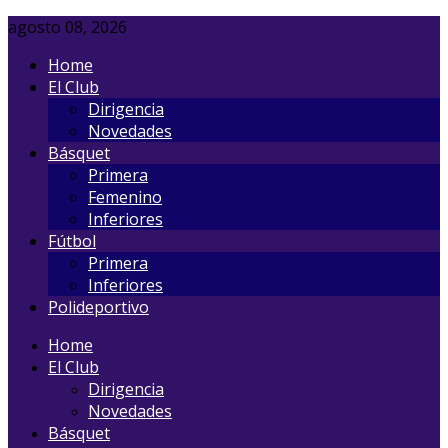
agosto 08, 2026
Home
El Club
Dirigencia
Novedades
Básquet
Primera
Femenino
Inferiores
Fútbol
Primera
Inferiores
Polideportivo
Home
El Club
Dirigencia
Novedades
Básquet