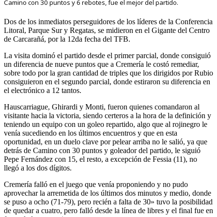
Camino con 30 puntos y 6 rebotes, fue el mejor del partido.
Dos de los inmediatos perseguidores de los líderes de la Conferencia
Litoral, Parque Sur y Regatas, se midieron en el Gigante del Centro
de Carcarañá, por la 12da fecha del TFB.
La visita dominó el partido desde el primer parcial, donde consiguió
un diferencia de nueve puntos que a Cremería le costó remediar,
sobre todo por la gran cantidad de triples que los dirigidos por Rubio
consiguieron en el segundo parcial, donde estiraron su diferencia en
el electrónico a 12 tantos.
Hauscarriague, Ghirardi y Monti, fueron quienes comandaron al
visitante hacia la victoria, siendo certeros a la hora de la definición y
teniendo un equipo con un goleo repartido, algo que al rojinegro le
venía sucediendo en los últimos encuentros y que en esta
oportunidad, en un duelo clave por pelear arriba no le salió, ya que
detrás de Camino con 30 puntos y goleador del partido, le siguió
Pepe Fernández con 15, el resto, a excepción de Fessia (11), no
llegó a los dos dígitos.
Cremería falló en el juego que venía proponiendo y no pudo
aprovechar la arremetida de los últimos dos minutos y medio, donde
se puso a ocho (71-79), pero recién a falta de 30» tuvo la posibilidad
de quedar a cuatro, pero falló desde la línea de libres y el final fue en