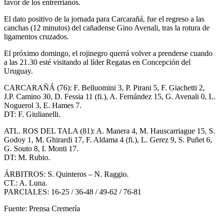
favor de los entrerrianos.
El dato positivo de la jornada para Carcarañá, fue el regreso a las
canchas (12 minutos) del cañadense Gino Avenali, tras la rotura de
ligamentos cruzados.
El próximo domingo, el rojinegro querrá volver a prenderse cuando
a las 21.30 esté visitando al líder Regatas en Concepción del
Uruguay.
CARCARAÑÁ (76): F. Belluomini 3, P. Pirani 5, F. Giachetti 2,
J.P. Camino 30, D. Fessia 11 (fi.), A. Fernández 15, G. Avenali 0, L.
Noguerol 3, E. Hames 7.
DT: F. Giulianelli.
ATL. ROS DEL TALA (81): A. Manera 4, M. Hauscarriague 15, S.
Godoy 1, M. Ghirardi 17, F. Aldama 4 (fi.), L. Gerez 9, S. Puñet 6,
G. Souto 8, I. Monti 17.
DT: M. Rubio.
ÁRBITROS: S. Quinteros – N. Raggio.
CT.: A. Luna.
PARCIALES: 16-25 / 36-48 / 49-62 / 76-81
Fuente: Prensa Cremería