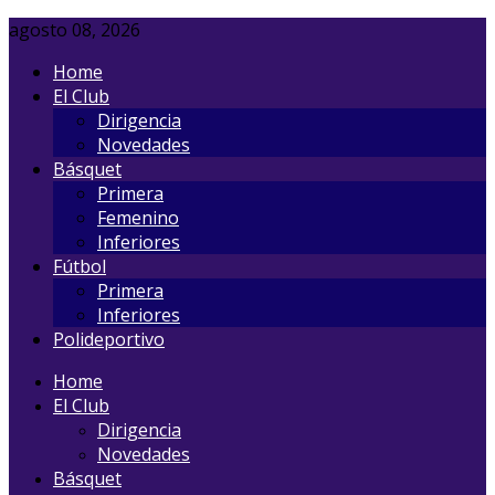
agosto 08, 2026
Home
El Club
Dirigencia
Novedades
Básquet
Primera
Femenino
Inferiores
Fútbol
Primera
Inferiores
Polideportivo
Home
El Club
Dirigencia
Novedades
Básquet